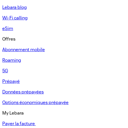
Lebara blog
Wi-Fi calling
eSim
Offres
Abonnement mobile​
Roaming
5G
Prépayé​
Données prépayées​
Options économiques prépayée​
My Lebara
Payer la facture ​