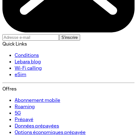
S'inscrire
Quick Links
Conditions
Lebara blog
Wi-Fi calling
eSim
Offres
Abonnement mobile​
Roaming
5G
Prépayé​
Données prépayées​
Options économiques prépayée​