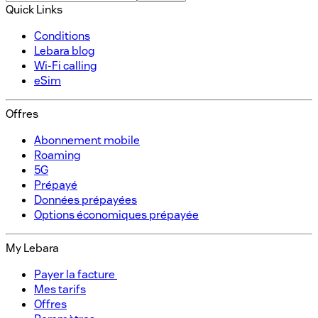
Quick Links
Conditions
Lebara blog
Wi-Fi calling
eSim
Offres
Abonnement mobile​
Roaming
5G
Prépayé​
Données prépayées​
Options économiques prépayée​
My Lebara
Payer la facture ​
Mes tarifs​
Offres​