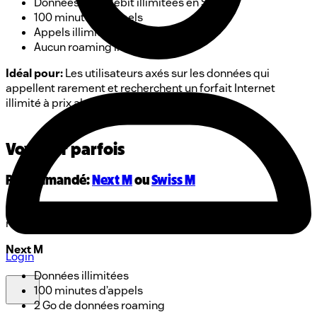
Données haut débit illimitées en Suisse
100 minutes d’appels
Appels illimités Lebara à Lebara
Aucun roaming inclus
Idéal pour:
Les utilisateurs axés sur les données qui
appellent rarement et recherchent un forfait Internet
illimité à prix abordable.
Voyager parfois
Recommandé:
Next M
ou
Swiss M
Si tu voyages occasionnellement, ces forfaits offrent un
roaming de base sans payer pour des options premium.
Next M
Login
Données illimitées
100 minutes d’appels
2 Go de données roaming