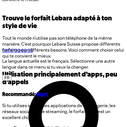
Trouve le forfait Lebara adapté à ton
style de vie
Tout le monde n’utilise pas son téléphone de la même
manière. C’est pourquoi Lebara Suisse propose différents
forfaits pour différents besoins. Voici comment choisir celui
0800 00 68 68
qui te convient le mieux.
La langue actuelle est le français. Sélectionne une autre
langue dans ce menu si tu veux la changer.
Utilisation principalement d’apps, peu
FR
d’appels
Recommandé:
Next
Si tu utilises surtout les applications de messagerie, les
réseaux sociaux et le streaming, le forfait Next est un
excellent choix.