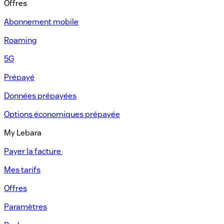
Offres
Abonnement mobile​
Roaming
5G
Prépayé​
Données prépayées​
Options économiques prépayée​
My Lebara
Payer la facture ​
Mes tarifs​
Offres​
Paramètres​