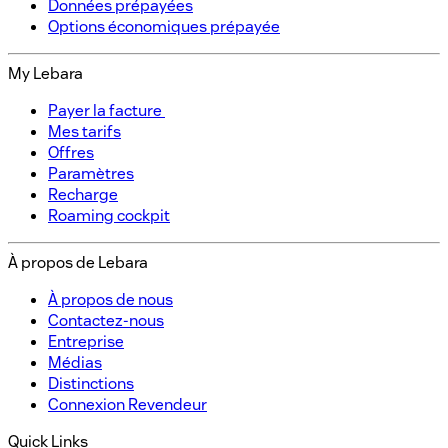
Données prépayées​
Options économiques prépayée​
My Lebara
Payer la facture ​
Mes tarifs​
Offres​
Paramètres​
Recharge​
Roaming cockpit
À propos de Lebara​
À propos de nous​
Contactez-nous​
Entreprise
Médias
Distinctions​
Connexion Revendeur​
Quick Links