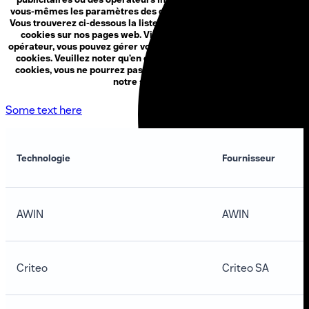
vous-mêmes les paramètres des cookies de tiers à tout moment.
Vous trouverez ci-dessous la liste des opérateurs qui utilisent des
cookies sur nos pages web. Via la fonction opt-out de chaque
opérateur, vous pouvez gérer vos propres paramètres relatifs aux
cookies. Veuillez noter qu’en cas de refus ou de suppression de
cookies, vous ne pourrez pas profiter de toutes les fonctions de
notre site internet.
Some text here
Technologie
Fournisseur
AWIN
AWIN
Criteo
Criteo SA