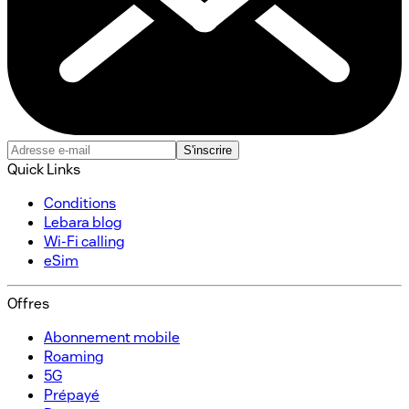
S'inscrire
Quick Links
Conditions
Lebara blog
Wi-Fi calling
eSim
Offres
Abonnement mobile​
Roaming
5G
Prépayé​