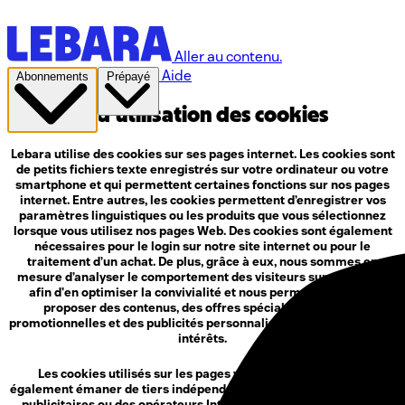
Aller au contenu.
Aide
Abonnements
Prépayé
Politique d’utilisation des cookies
Lebara utilise des cookies sur ses pages internet. Les cookies sont
de petits fichiers texte enregistrés sur votre ordinateur ou votre
smartphone et qui permettent certaines fonctions sur nos pages
internet. Entre autres, les cookies permettent d’enregistrer vos
paramètres linguistiques ou les produits que vous sélectionnez
lorsque vous utilisez nos pages Web. Des cookies sont également
nécessaires pour le login sur notre site internet ou pour le
traitement d’un achat. De plus, grâce à eux, nous sommes en
mesure d’analyser le comportement des visiteurs sur nos pages
afin d'en optimiser la convivialité et nous permettre de vous
proposer des contenus, des offres spéciales, des offres
promotionnelles et des publicités personnalisés en fonction de vos
intérêts.
Les cookies utilisés sur les pages web de Lebara peuvent
également émaner de tiers indépendants tels que des partenaires
publicitaires ou des opérateurs Internet. Vous pouvez modifier