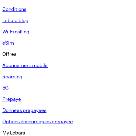
Conditions
Lebara blog
Wi-Fi calling
eSim
Offres
Abonnement mobile​
Roaming
5G
Prépayé​
Données prépayées​
Options économiques prépayée​
My Lebara