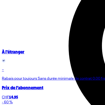
À l'étranger
–
Rabais pour toujours
Sans durée minimale de contrat
0.00 fr
Prix de l’abonnement
CHF
14.95
- 60 %