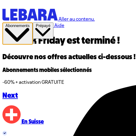
Aller au contenu.
Aide
Abonnements
Prépayé
Le Black Friday est terminé !
Découvre nos offres actuelles ci-dessous !
Abonnements mobiles sélectionnés
-60% + activation GRATUITE
Next
En Suisse