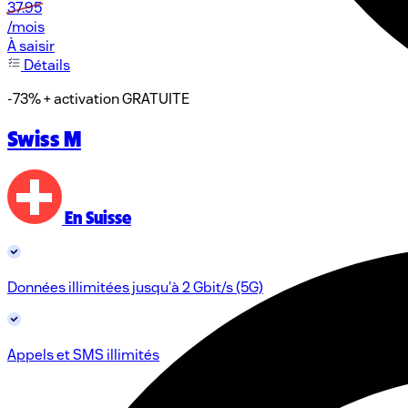
37.95
/mois
À saisir
Détails
-73% + activation GRATUITE
Swiss M
En Suisse
Données illimitées jusqu'à 2 Gbit/s (5G)
Appels et SMS illimités