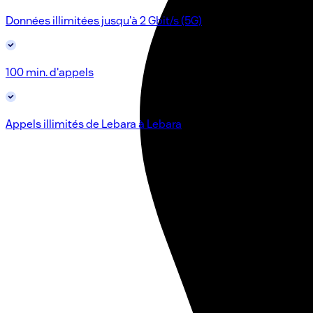
Données illimitées jusqu'à 2 Gbit/s (5G)
100 min. d'appels
Appels illimités de Lebara à Lebara