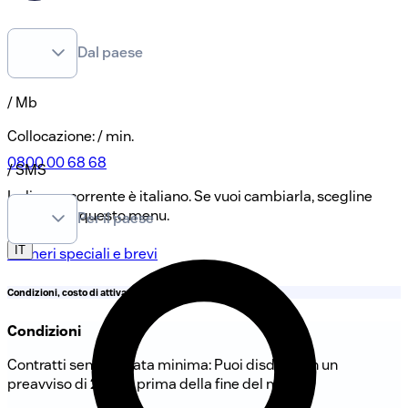
Dal paese
/ Mb
Collocazione
:
/ min.
0800 00 68 68
/ SMS
La lingua corrente è italiano. Se vuoi cambiarla, scegline
un'altra da questo menu.
Per il paese
IT
Numeri speciali e brevi
Condizioni, costo di attivazione e dettagli del prodotto
Condizioni
Contratti senza durata minima: Puoi disdire con un
preavviso di 2 mesi prima della fine del mese.