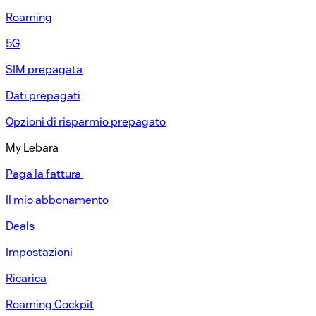
Roaming
5G
SIM prepagata​
Dati prepagati​
Opzioni di risparmio prepagato​
My Lebara
Paga la fattura ​
Il mio abbonamento​
Deals
Impostazioni​
Ricarica​
Roaming Cockpit​