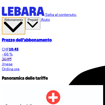
Salta al contenuto.
Aiuto
Abbonamento
Prepaid
Data S
Prezzo dell’abbonamento
CHF
10.45
- 66 %
30.95
/mese
Ordina ora
Panoramica delle tariffe