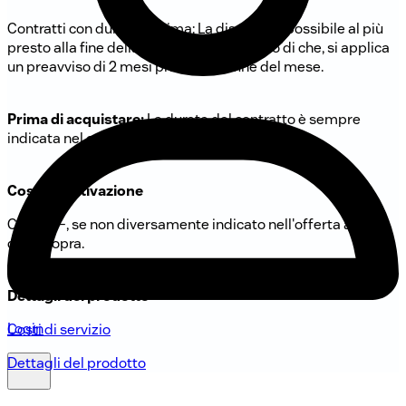
Contratti con durata minima: La disdetta è possibile al più
presto alla fine della durata minima. Dopo di che, si applica
un preavviso di 2 mesi prima della fine del mese.
Prima di acquistare:
La durata del contratto è sempre
indicata nel carrello.
Costo di attivazione
CHF 59.–, se non diversamente indicato nell'offerta attuale
di cui sopra.
Dettagli del prodotto
Login
Costi di servizio
Dettagli del prodotto