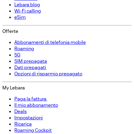
Lebara blog
Wi-Fi calling
eSim
Offerte​
Abbonamenti di telefonia mobile​
Roaming
5G
SIM prepagata​
Dati prepagati​
Opzioni di risparmio prepagato​
My Lebara
Paga la fattura ​
Il mio abbonamento​
Deals
Impostazioni​
Ricarica​
Roaming Cockpit​