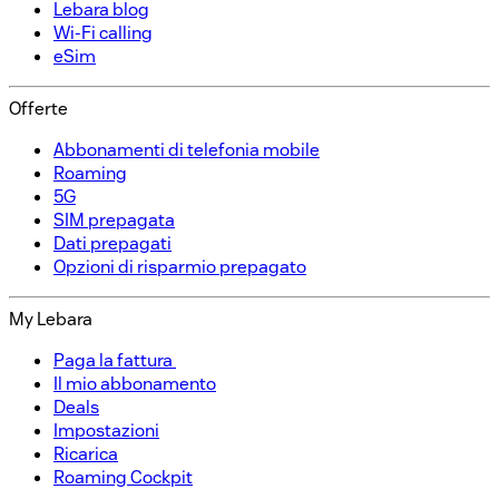
Lebara blog
Wi-Fi calling
eSim
Offerte​
Abbonamenti di telefonia mobile​
Roaming
5G
SIM prepagata​
Dati prepagati​
Opzioni di risparmio prepagato​
My Lebara
Paga la fattura ​
Il mio abbonamento​
Deals
Impostazioni​
Ricarica​
Roaming Cockpit​