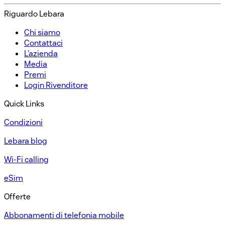
Riguardo Lebara​
Chi siamo​
Contattaci​
L’azienda​
Media​
Premi​
Login Rivenditore​
Quick Links
Condizioni​
Lebara blog
Wi-Fi calling
eSim
Offerte​
Abbonamenti di telefonia mobile​