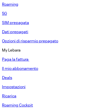
Roaming
5G
SIM prepagata​
Dati prepagati​
Opzioni di risparmio prepagato​
My Lebara
Paga la fattura ​
Il mio abbonamento​
Deals
Impostazioni​
Ricarica​
Roaming Cockpit​