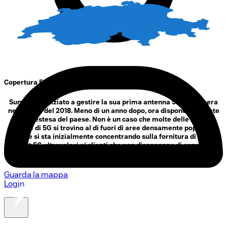
Copertura 5G in Svizzera
Sunrise ha iniziato a gestire la sua prima antenna 5G in Svizzera
nell'estate del 2018. Meno di un anno dopo, ora dispone della rete
5G più estesa del paese. Non è un caso che molte delle località
dotate di 5G si trovino al di fuori di aree densamente popolate.
Sunrise si sta inizialmente concentrando sulla fornitura di servizi
internet 5G ultraveloci ai clienti che non dispongono di connessioni
in fibra ottica a casa o in azienda.
Guarda la mappa
Login