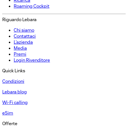
Ricarica​
Roaming Cockpit​
Riguardo Lebara​
Chi siamo​
Contattaci​
L’azienda​
Media​
Premi​
Login Rivenditore​
Quick Links
Condizioni​
Lebara blog
Wi-Fi calling
eSim
Offerte​