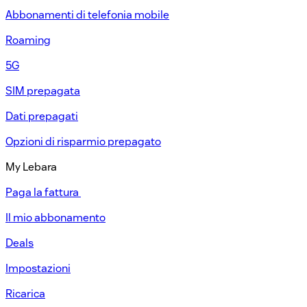
Abbonamenti di telefonia mobile​
Roaming
5G
SIM prepagata​
Dati prepagati​
Opzioni di risparmio prepagato​
My Lebara
Paga la fattura ​
Il mio abbonamento​
Deals
Impostazioni​
Ricarica​