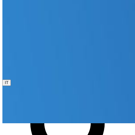
0800 00 68 68
La lingua corrente è italiano. Se vuoi cambiarla, scegline
un'altra da questo menu.
IT