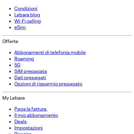
Condizioni​
Lebara blog
Wi-Fi calling
eSim
Offerte​
Abbonamenti di telefonia mobile​
Roaming
5G
SIM prepagata​
Dati prepagati​
Opzioni di risparmio prepagato​
My Lebara
Paga la fattura ​
Il mio abbonamento​
Deals
Impostazioni​