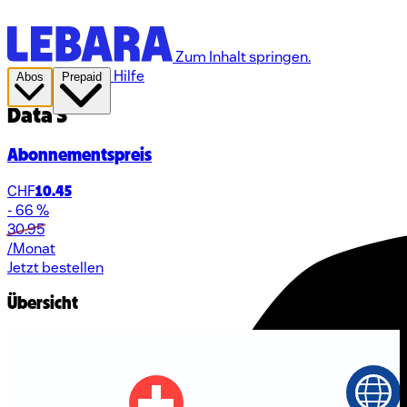
Zum Inhalt springen.
Hilfe
Abos
Prepaid
Data S
Abonnementspreis
CHF
10.45
- 66 %
30.95
/Monat
Jetzt bestellen
Übersicht