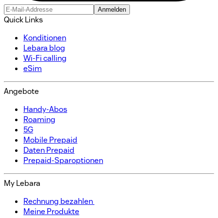
Anmelden
Quick Links
Konditionen​
Lebara blog
Wi-Fi calling
eSim
Angebote
Handy-Abos​
Roaming
5G
Mobile Prepaid​
Daten Prepaid​
Prepaid-Sparoptionen​
My Lebara
Rechnung bezahlen ​
Meine Produkte​