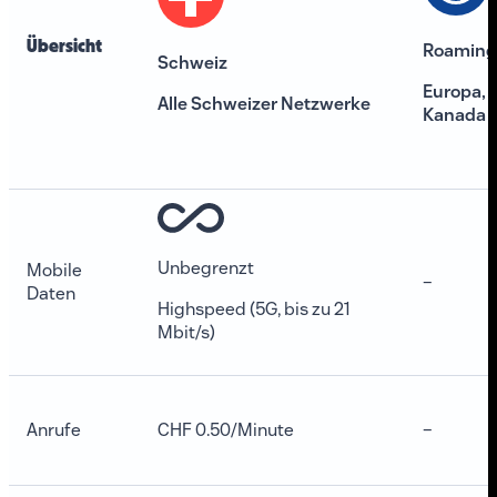
Übersicht
Roaming
Schweiz
Europa, 
Alle Schweizer Netzwerke
Kanada
Unbegrenzt
Mobile
–
Daten
Highspeed (5G, bis zu 21
Mbit/s)
Anrufe
CHF 0.50/Minute
–