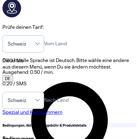
Prüfe deinen Tarif:
Vom Land
Schweiz
0800 00 68 68
Die aktuelle Sprache ist Deutsch. Bitte wähle eine andere
0.00 / Mb
aus diesem Menü, wenn Du sie ändern möchtest.
Ausgehend
:
0.50 / min.
DE
0.20 / SMS
Nach Land
Schweiz
Spezial und Kurznummern
Bedingungen, Aktivierungsgebühr & Produktdetails
Bedingungen