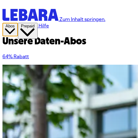
Zum Inhalt springen.
Hilfe
Abos
Prepaid
Unsere Daten-Abos
64% Rabatt