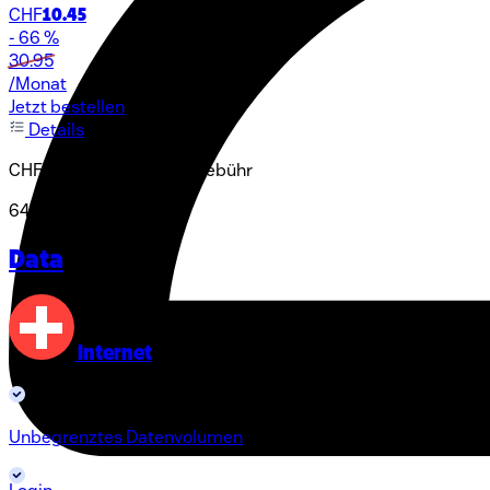
CHF
10.45
- 66 %
30.95
/Monat
Jetzt bestellen
Details
CHF 59.00 Aktivierungsgebühr
64% Rabatt
Data
Internet
Unbegrenztes Datenvolumen