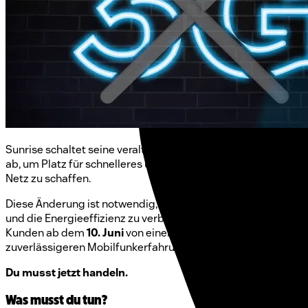
Sunrise schaltet seine veraltete 3G-Mobilfunktechnologie
ab, um Platz für schnelleres und effizienteres 4G- und 5G-
Netz zu schaffen.
Diese Änderung ist notwendig, um Kapazitäten freizugeben
und die Energieeffizienz zu verbessern, sodass Lebara-
Kunden ab dem
10. Juni
von einer schnelleren und
zuverlässigeren Mobilfunkerfahrung profitieren können.
Du musst jetzt handeln.
Was musst du tun?