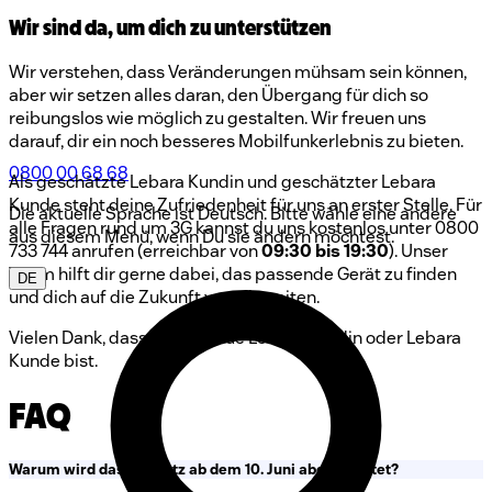
Wir sind da, um dich zu unterstützen
Wir verstehen, dass Veränderungen mühsam sein können,
aber wir setzen alles daran, den Übergang für dich so
reibungslos wie möglich zu gestalten. Wir freuen uns
darauf, dir ein noch besseres Mobilfunkerlebnis zu bieten.
0800 00 68 68
Als geschätzte Lebara Kundin und geschätzter Lebara
Kunde steht deine Zufriedenheit für uns an erster Stelle. Für
Die aktuelle Sprache ist Deutsch. Bitte wähle eine andere
alle Fragen rund um 3G kannst du uns kostenlos unter 0800
aus diesem Menü, wenn Du sie ändern möchtest.
733 744 anrufen (erreichbar von
09:30 bis 19:30
). Unser
Team hilft dir gerne dabei, das passende Gerät zu finden
DE
und dich auf die Zukunft vorzubereiten.
Vielen Dank, dass du ein treue Lebara Kundin oder Lebara
Kunde bist.
FAQ
Warum wird das 3G-Netz ab dem 10. Juni abgeschaltet?