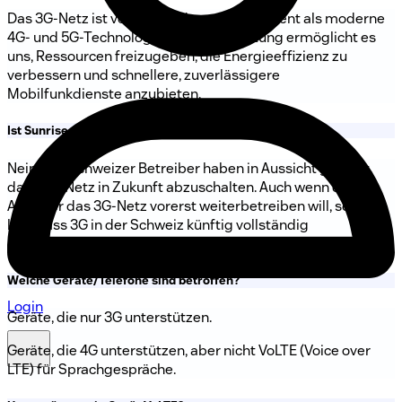
Das 3G-Netz ist veraltet und weniger effizient als moderne
4G- und 5G-Technologien. Die Abschaltung ermöglicht es
uns, Ressourcen freizugeben, die Energieeffizienz zu
verbessern und schnellere, zuverlässigere
Mobilfunkdienste anzubieten.
Ist Sunrise der einzige Betreiber, der 3G abschaltet?
Nein, alle Schweizer Betreiber haben in Aussicht gestellt,
dass 3G-Netz in Zukunft abzuschalten. Auch wenn ein
Anbieter das 3G-Netz vorerst weiterbetreiben will, scheint
klar, dass 3G in der Schweiz künftig vollständig
abgeschaltet wird.
Welche Geräte/Telefone sind betroffen?
Login
Geräte, die nur 3G unterstützen.
Geräte, die 4G unterstützen, aber nicht VoLTE (Voice over
LTE) für Sprachgespräche.