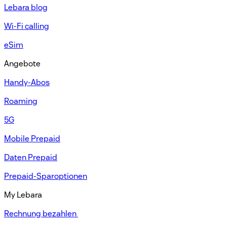
Lebara blog
Wi-Fi calling
eSim
Angebote
Handy-Abos​
Roaming
5G
Mobile Prepaid​
Daten Prepaid​
Prepaid-Sparoptionen​
My Lebara
Rechnung bezahlen ​